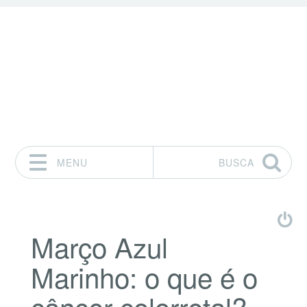
MENU
BUSCA
Pular para o conteúdo
Março Azul
Marinho: o que é o
câncer colorretal?