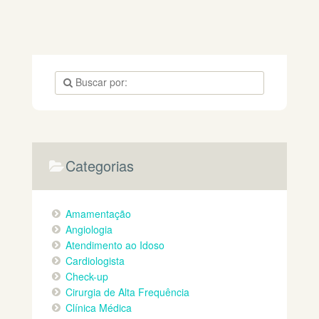
o reto e ânus de homens e mulheres. E quando é
recomendado consultar essa especialidade? Existe um
momento certo para uma avaliação? O que o médico
proctologista trata? O médico proctologista é
especializado no tratamento
Categorias
Amamentação
Angiologia
Atendimento ao Idoso
Cardiologista
Check-up
Cirurgia de Alta Frequência
Clínica Médica