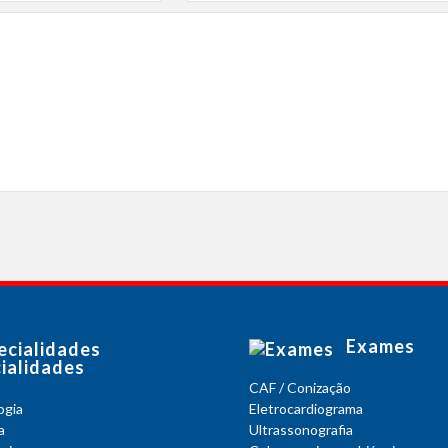
Exames
ialidades
CAF / Conização
ogia
Eletrocardiograma
a
Ultrassonografia