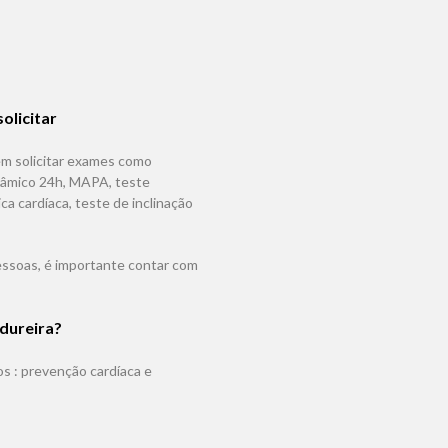
olicitar
em solicitar exames como
nâmico 24h, MAPA, teste
a cardíaca, teste de inclinação
essoas, é importante contar com
dureira
?
s : prevenção cardíaca e