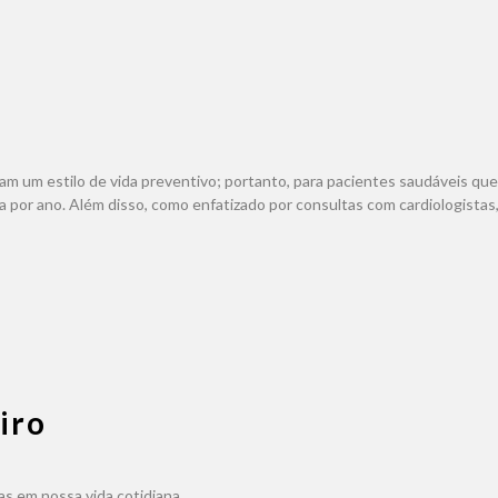
am um estilo de vida preventivo; portanto, para pacientes saudáveis ​​q
r ano. Além disso, como enfatizado por consultas com cardiologistas, é i
iro
s em nossa vida cotidiana,