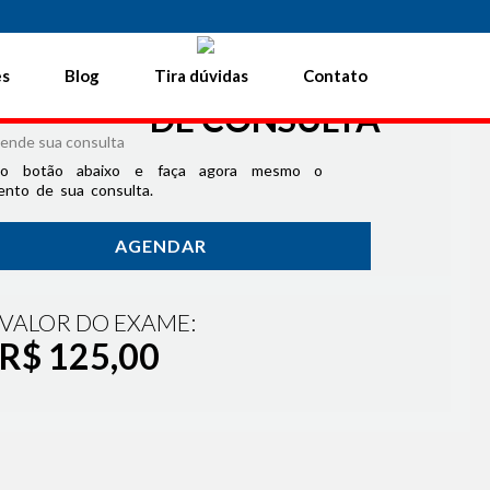
1 3579.6222
|
21 3579.9222
21 99958.6298
es
Blog
Tira dúvidas
Contato
AGENDAMENTO ONLINE
DE CONSULTA
no botão abaixo e faça agora mesmo o
nto de sua consulta.
AGENDAR
VALOR DO EXAME:
R$ 125,00