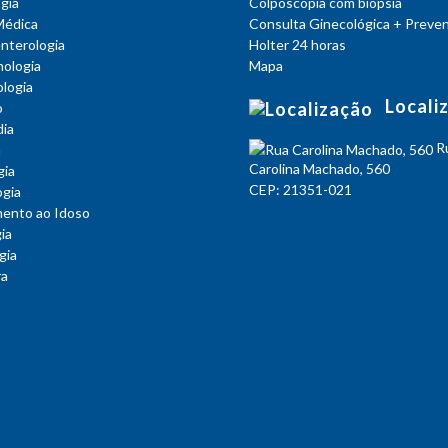
gia
Colposcopia com biópsia
Médica
Consulta Ginecológica + Preven
nterologia
Holter 24 horas
nologia
Mapa
logia
Locali
o
ia
R
a
Carolina Machado, 560
gia
CEP: 21351-021
ogia
ento ao Idoso
ia
gia
ra