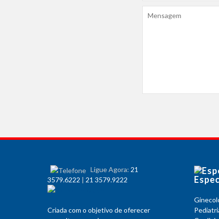
Ligue Agora:
21
Espec
3579.6222
|
21 3579.9222
Ginecol
Criada com o objetivo de oferecer
Pediatri