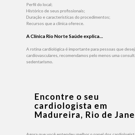
Perfil do local;
Histórico de seus profissionais;
Duração e características do procedimentos;
Recursos que a clínica oferece.
A Clínica Rio Norte Saúde explica...
A rotina cardiológica é importante para pessoas que desej
cardiovasculares, recomendamos pelo menos uma consulta po
sedentarismo.
Encontre o seu
cardiologista em
Madureira, Rio de Jane
Agora que você entendeu melhor o papel dos cardiologista