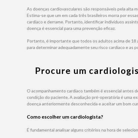
As doenças cardiovasculares são responsáveis ​​pela alta 
Estima-se que um em cada três brasileiros morra por ess
cardíaco e derrame. Portanto, identificar indivíduos assin
doença é essencial para uma prevenção eficaz.
Portanto, é importante que todos os adultos acima de 18
para determinar adequadamente seu risco cardíaco e as po
Procure um cardiologist
O acompanhamento cardíaco também é essencial antes de c
condição do paciente. A avaliação pré-operatória é uma exc
doença anteriormente desconhecida e aceitar um bom curs
Como escolher um cardiologista?
É fundamental analisar alguns critérios na hora de seleciona