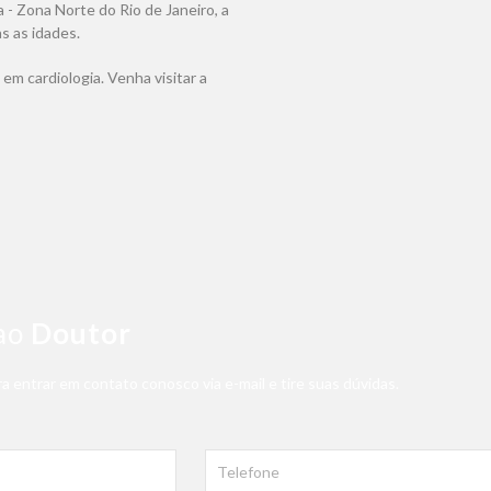
a - Zona Norte do Rio de Janeiro, a
s as idades.
em cardiologia. Venha visitar a
ao
Doutor
a entrar em contato conosco via e-mail e tire suas dúvidas.