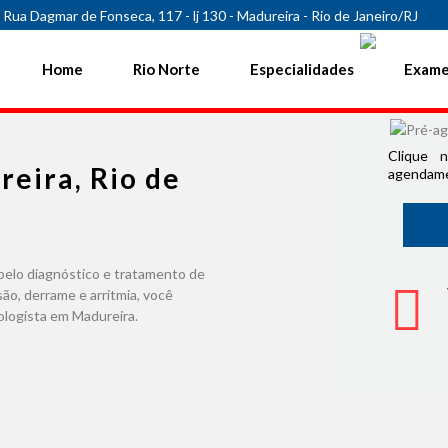
Rua Dagmar de Fonseca, 117 - lj 130 - Madureira - Rio de Janeiro/RJ
2
Home
Rio Norte
Especialidades
Exam
Clique 
eira, Rio de
agendame
elo diagnóstico e tratamento de
são, derrame e arritmia, você
ologista em Madureira
.