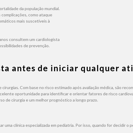
mortalidade da população mundial.
as complicações, como ataque
tomáticos mais suscetíveis à
 anos consultem um cardiologista
ssibilidades de prevenção.
a antes de iniciar qualquer ati
irurgias. Com base no risco estimado após avaliação médica, são reco
elente oportunidade para identificar e orientar fatores de risco cardiov
o de cirurgia e um melhor prognóstico a longo prazo.
r uma clínica especializada em pediatria. Por isso, quando for decidir o p