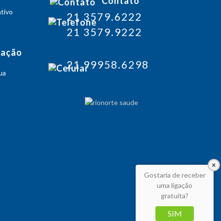
Contato
tivo
21 3579.6222
21 3579.9222
zação
21 99958.6298
ua
×
Gostaria de receber
uma ligação
gratuita?
SIM