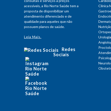
consultas e serviços a preços
Cardiolo
acessíveis, a Rio Norte Saúde tem a
Clínica 
proposta de disponibilizar um
Gastroe
atendimento diferenciado e de
Endocri
qualidade para aqueles que não
Dermato
possuem planos de saúde.
Nutriçã
Ortoped
Leia Mais.
Urologi
Angiolo
Proctol
Redes
Atendim
Sociais
Psicolog
Neurolo
Obstet