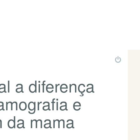
l a diferença
amografia e
m da mama