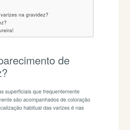
varizes na gravidez?
dez?
reira!
parecimento de
z?
as superficiais que frequentemente
lmente são acompanhados de coloração
ocalização habitual das varizes é nas