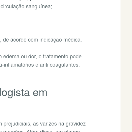
a circulação sanguínea;
s, de acordo com indicação médica.
o edema ou dor, o tratamento pode
i-inflamatórios e anti coagulantes.
logista em
prejudiciais, as varizes na gravidez
as mamães. Além disso, em alguns