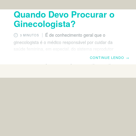
Quando Devo Procurar o
Ginecologista?
É de conhecimento geral que o
3 MINUTOS
ginecologista é o médico responsável por cuidar da
saúde feminina, em especial, do sistema reprodutor
feminino. Neste cenário, muitas mulheres têm uma
CONTINUE LENDO
→
dúvida comum: quando devo procurar o ginecologista?
A verdade é que consultar o consultório ginecológico
regularmente deve fazer parte da rotina de toda mulher.
Mas, sem sombra de dúvidas, existem algumas
situações específicas que demandam mais atenção.
Corrimento anormal O corrimento vaginal, por si só, não
é um problema. Isso porque é resultado do