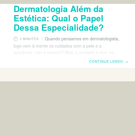
Dermatologia Além da
Estética: Qual o Papel
Dessa Especialidade?
Quando pensamos em dermatologista,
2 MINUTOS
logo vem à mente os cuidados com a pele e a
aparência, não é mesmo? Mas, a verdade é que, na
prática, o papel do profissional é muito mais amplo e
CONTINUE LENDO
→
pensar na dermatologia além da estética é
imprescindível. Afinal, o papel dessa especialidade
também é importante nos cuidados com a nossa saúde,
uma vez que existe uma série de doenças que podem
acometer a nossa pele. Confira a seguir. O que é
dermatologia estética? A dermatologia é