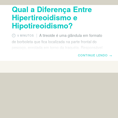
Qual a Diferença Entre
Hipertireoidismo e
Hipotireoidismo?
A tireoide é uma glândula em formato
5 MINUTOS
de borboleta que fica localizada na parte frontal do
pescoço, enrolada em torno da traquéia. Responsável
pelo controle do metabolismo do corpo, saber a
CONTINUE LENDO
→
diferença entre hipertireoidismo e hipotireoidismo, duas
importantes alterações no funcionamento da glândula, é
fundamental para iniciar o tratamento adequado. Afinal,
problemas na tireoide afetam diretamente todo o nosso
organismo. Para que serve a tireoide? Todos os órgãos,
tecidos e músculos do corpo desempenham papel
fundamental para o funcionamento adequado do nosso