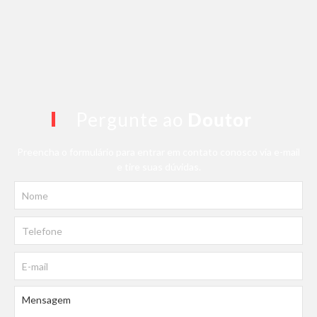
Pergunte ao
Doutor
Preencha o formulário para entrar em contato conosco via e-mail
e tire suas dúvidas.