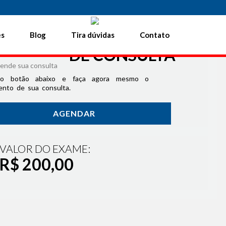
1 3579.6222
|
21 3579.9222
21 99958.6298
es
Blog
Tira dúvidas
Contato
AGENDAMENTO ONLINE
DE CONSULTA
no botão abaixo e faça agora mesmo o
nto de sua consulta.
AGENDAR
VALOR DO EXAME:
R$ 200,00