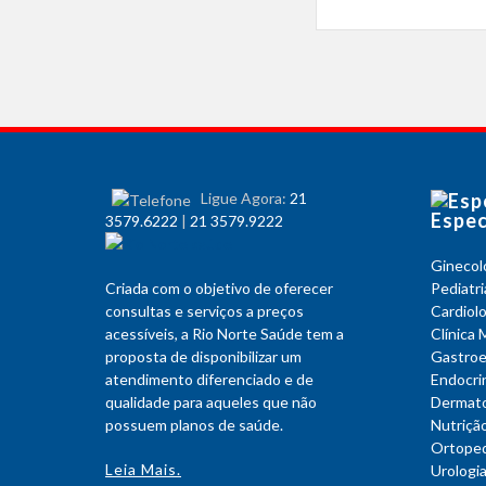
Ligue Agora:
21
Espec
3579.6222
|
21 3579.9222
Ginecol
Criada com o objetivo de oferecer
Pediatri
consultas e serviços a preços
Cardiolo
acessíveis, a Rio Norte Saúde tem a
Clínica 
proposta de disponibilizar um
Gastroe
atendimento diferenciado e de
Endocri
qualidade para aqueles que não
Dermato
possuem planos de saúde.
Nutriçã
Ortoped
Leia Mais.
Urologi