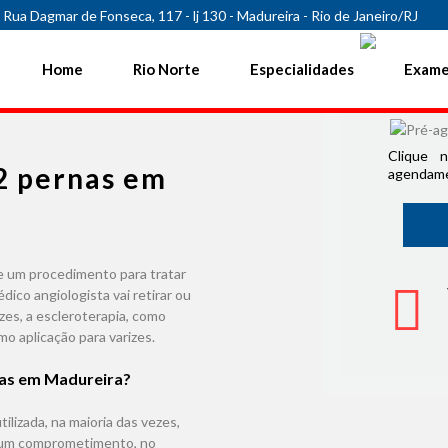
Rua Dagmar de Fonseca, 117 - lj 130 - Madureira - Rio de Janeiro/RJ
2
Home
Rio Norte
Especialidades
Exam
Clique 
 2 pernas em
agendame
de um procedimento para tratar
ico angiologista vai retirar ou
izes, a escleroterapia, como
 aplicação para varizes.
nas em Madureira?
ilizada, na maioria das vezes,
enhum comprometimento, no