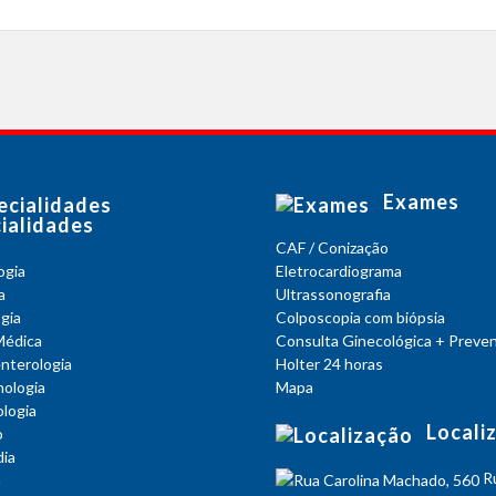
Exames
ialidades
CAF / Conização
ogia
Eletrocardiograma
a
Ultrassonografia
gia
Colposcopia com biópsia
Médica
Consulta Ginecológica + Preven
nterologia
Holter 24 horas
nologia
Mapa
logia
Locali
o
ia
R
a