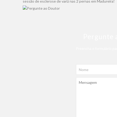
sessão de esclerose de variz nas 2 pernas em Madureira!
Pergunte 
Preencha o formulário par