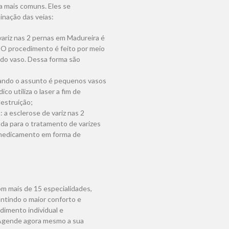
a mais comuns. Eles se
inação das veias:
variz nas 2 pernas em Madureira é
. O procedimento é feito por meio
o do vaso. Dessa forma são
 quando o assunto é pequenos vasos
o utiliza o laser a fim de
destruição;
 a esclerose de variz nas 2
da para o tratamento de varizes
o medicamento em forma de
om mais de 15 especialidades,
ntindo o maior conforto e
imento individual e
. Agende agora mesmo a sua